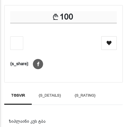
100
{s_share}:
TƏSVIR
{S_DETAILS}
{S_RATING}
ზიპლაინი კუს ტბა