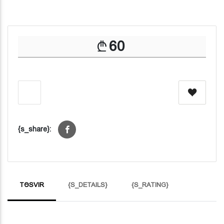
60
{s_share}:
TƏSVIR
{S_DETAILS}
{S_RATING}